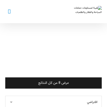
كيماويات
حمامات السباحة
عرض ⁦8⁩ من كل النتائج