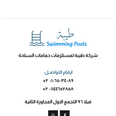
شركة طيبة لمستلزمات حمامات السباحة
ارقام التواصــل:
٢ ٠١٠٦٥٠٣٤٠٨٩+
٢ ٠١١٤٤٦٥٢٨٥٨+
فيلا ٩٦ التجمع الاول المجاورة الثانية