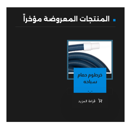
المنتجات المعروضة مؤخراً
خرطوم حمام
سباحه
٠.٠
قراءة المزيد