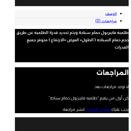
الوصف
مراجعات (0)
طلمبه فايبربول حمام سباحة ويتم تحديد قدرة الطلمبه عن طريق
حجم حمام السباحه ( الطول× العرض ×الارتفاع ) متوفر جميع
القدرات
المراجعات
لا توجد مراجعات بعد.
كن أول من يقيم “طلمبه فايبربول حمام سباحة”
يجب عليك
تسجيل الدخول
لنشر مراجعة.