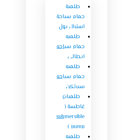
طلمبة
حمام سباحة
استرال بول
طلمبه
حمام سباحه
ايطالى
طلمبه
حمام سباحه
سيرتكن
طلمبات
غاطسة (
submersible
pump )
طلمبه