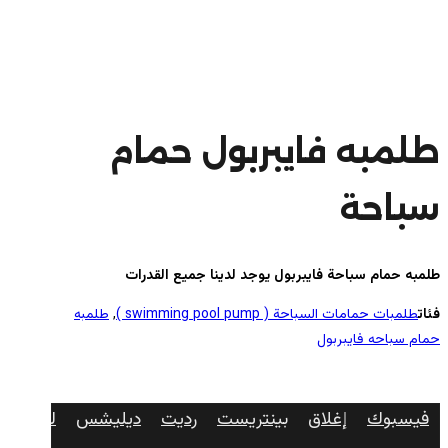
طلمبه فايبربول حمام
سباحة
طلمبه حمام سباحة فايبربول يوجد لدينا جميع القدرات
فئات
طلمبات حمامات السباحة ( swimming pool pump )
,
طلمبه
حمام سباحه فايبربول
فيسبوك
إغلاق
بينتريست
رديت
ديليشس
لينكدإن