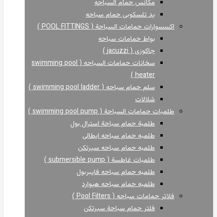
مكانس حمام السباحه
يد تلسكوبى حمام سباحه
اكسسوارات حمامات السباحة ( POOL FITTINGS )
بواط حمامات سباحه
جاكوزى ( jacuzzi )
سخانات حمامات السباحه ( swimming pool
heater )
سلم حمام سباحه ( swimming pool ladder )
شلالات
طلمبات حمامات السباحة ( swimming pool pump )
طلمبة حمام سباحة استرال بول
طلمبه حمام سباحه ايطالى
طلمبه حمام سباحه سيرتكن
طلمبات غاطسة ( submersible pump )
طلمبه حمام سباحه فايبربول
طلمبه حمام سباحه هيوارد
فلاتر حمامات سباحه ( Pool Filters )
فلتر حمام سباحة سيرتكن