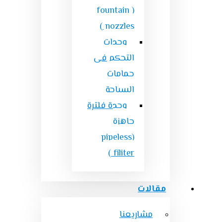
( fountain
nozzles )
وحدات
التحكم فى
حمامات
السباحة
وحدة فلترة
جاهزة
(pipeless
filiter )
مقالات
مشاريعنا