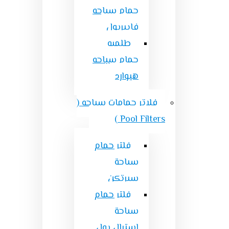
حمام سباحه
فايبربول
طلمبه
حمام سباحه
هيوارد
فلاتر حمامات سباحه (
Pool Filters )
فلتر حمام
سباحة
سيرتكن
فلتر حمام
سباحة
استرال بول