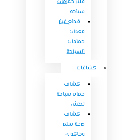
فلتر حمامات
سباحه
قطع غيار
معدات
حمامات
السباحة
كشافات
كشاف
حمام سباحة
لطش
كشاف
درجة سلم
وجاكوزى