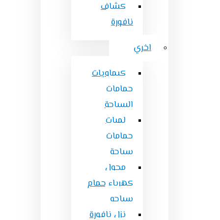
كشاف
نافورة
اخري
كيماويات
حمامات
السباحة
لمبات
حمامات
سباحة
محول
كهرباء حمام
سباحه
نزل نافورة