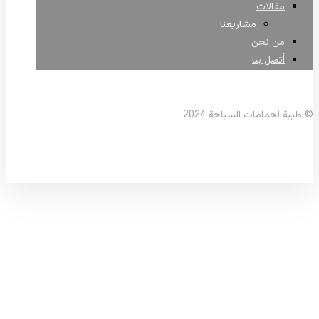
مقالات
مشاريعنا
من نحن
أتصل بنا
فيسبوك
واتساب
© طيبة لحمامات السباحة 2024
طلمبه فايبربول حمام
سباحة