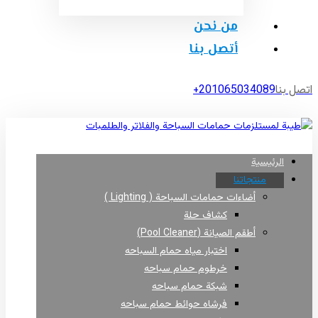
من نحن
أتصل بنا
اتصل بنا
201065034089+
الرئيسية
منتجاتنا
أضاءات حمامات السباحة ( Lighting )
كشاف حلة
أطقم الصيانة (Pool Cleaner)
اختبار مياه حمام السباحه
خرطوم حمام سباحه
شبكة حمام سباحه
فرشاه حوائط حمام سباحه