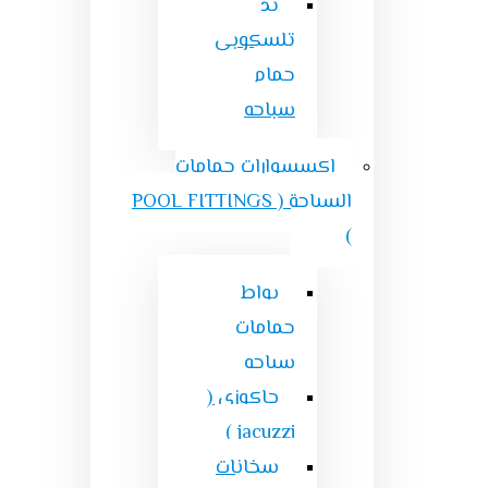
يد
تلسكوبى
حمام
سباحه
اكسسوارات حمامات
السباحة ( POOL FITTINGS
)
بواط
حمامات
سباحه
جاكوزى (
jacuzzi )
سخانات