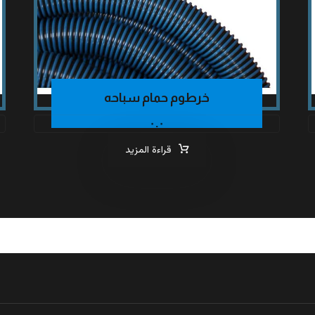
خرطوم حمام سباحه
٠.٠
قراءة المزيد