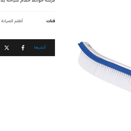
فرشه حوائط حمام سباحة بلا
فئات
أطقم الصيانة (Pool Cleaner