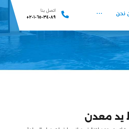
اتصل بنا
 نحن
٢٠١٠٦٥٠٣٤٠٨٩+
 يد معدن