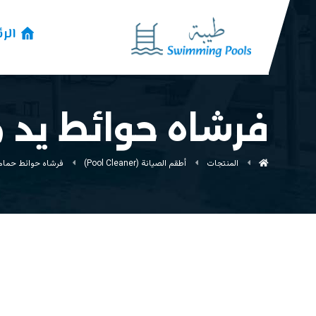
الر
فرشاه حوائط يد
المنتجات
أطقم الصيانة (Pool Cleaner)
فرشاه حوائط حمام