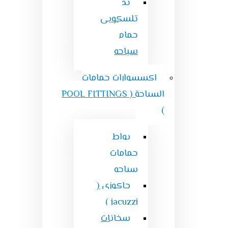
يد
تلسكوبى
حمام
سباحه
اكسسوارات حمامات
السباحة ( POOL FITTINGS
)
بواط
حمامات
سباحه
جاكوزى (
jacuzzi )
سخانات