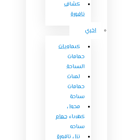
كشاف
نافورة
اخري
كيماويات
حمامات
السباحة
لمبات
حمامات
سباحة
محول
كهرباء حمام
سباحه
نزل نافورة