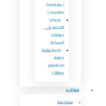
( fountain
nozzles )
وحدات
التحكم فى
حمامات
السباحة
وحدة فلترة
جاهزة
(pipeless
filiter )
مقالات
مشاريعنا