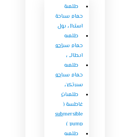
طلمبة
حمام سباحة
استرال بول
طلمبه
حمام سباحه
ايطالى
طلمبه
حمام سباحه
سيرتكن
طلمبات
غاطسة (
submersible
pump )
طلمبه