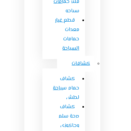
فلتر حمامات
سباحه
قطع غيار
معدات
حمامات
السباحة
كشافات
كشاف
حمام سباحة
لطش
كشاف
درجة سلم
وجاكوزى