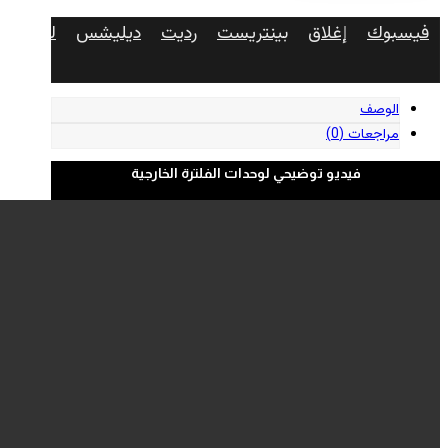
فيسبوك
إغلاق
بينتريست
رديت
ديليشس
لينكدإن
الوصف
مراجعات (0)
فيديو توضيحي لوحدات الفلترة الخارجية