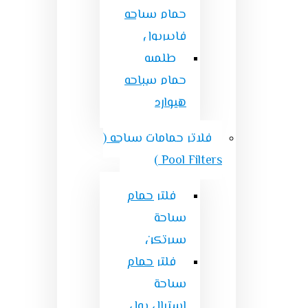
حمام سباحه
فايبربول
طلمبه
حمام سباحه
هيوارد
فلاتر حمامات سباحه (
Pool Filters )
فلتر حمام
سباحة
سيرتكن
فلتر حمام
سباحة
استرال بول