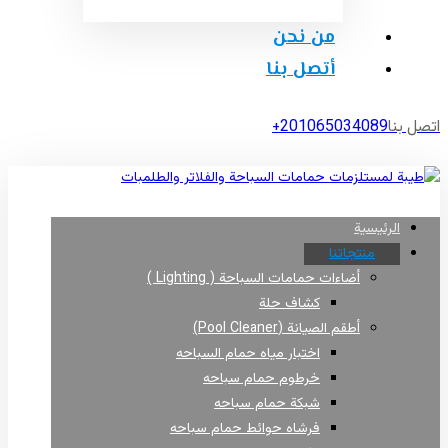
من نحن
أتصل بنا
اتصل بنا
201065034089+
الرئيسية
منتجاتنا
أضاءات حمامات السباحة ( Lighting )
كشاف حلة
أطقم الصيانة (Pool Cleaner)
اختبار مياه حمام السباحه
خرطوم حمام سباحه
شبكة حمام سباحه
فرشاه حوائط حمام سباحه