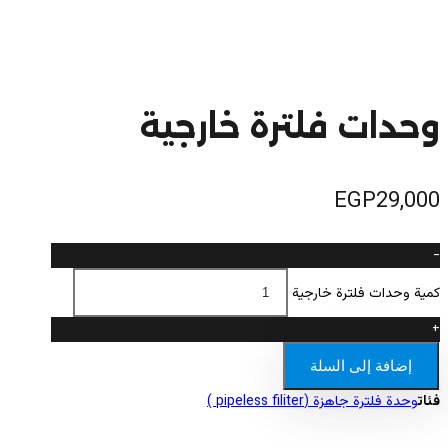
وحدات فلترة خارجية
EGP
29,000
-
كمية وحدات فلترة خارجية
+
إضافة إلى السلة
فئات
وحدة فلترة جاهزة (pipeless filiter )