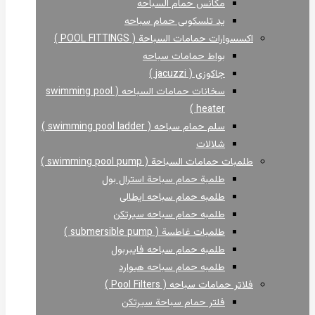
مكانس حمام السباحه
يد تلسكوبى حمام سباحه
اكسسوارات حمامات السباحة ( POOL FITTINGS )
بواط حمامات سباحه
جاكوزى ( jacuzzi )
سخانات حمامات السباحه ( swimming pool
heater )
سلم حمام سباحه ( swimming pool ladder )
شلالات
طلمبات حمامات السباحة ( swimming pool pump )
طلمبة حمام سباحة استرال بول
طلمبه حمام سباحه ايطالى
طلمبه حمام سباحه سيرتكن
طلمبات غاطسة ( submersible pump )
طلمبه حمام سباحه فايبربول
طلمبه حمام سباحه هيوارد
فلاتر حمامات سباحه ( Pool Filters )
فلتر حمام سباحة سيرتكن